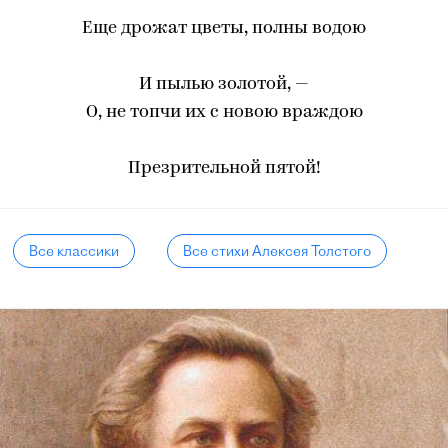
Еще дрожат цветы, полны водою
И пылью золотой, —
О, не топчи их с новою враждою
Презрительной пятой!
Все классики
Все стихи Алексея Толстого