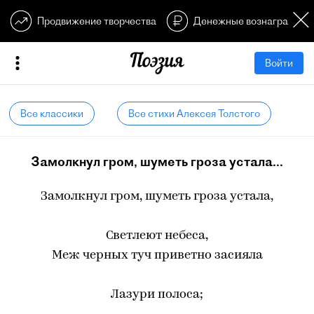
Продвижение творчества
Денежные вознагражден
Войти
Все классики
Все стихи Алексея Толстого
Замолкнул гром, шуметь гроза устала...
Замолкнул гром, шуметь гроза устала,
Светлеют небеса,
Меж черных туч приветно засияла
Лазури полоса;