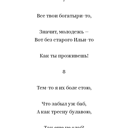
7
Все твои богатыри-то,
Значит, молодежь —
Вот без старого Ильи-то
Как ты проживешь!
8
Тем-то я их боле стою,
Что забыл уж баб,
А как тресну булавою,