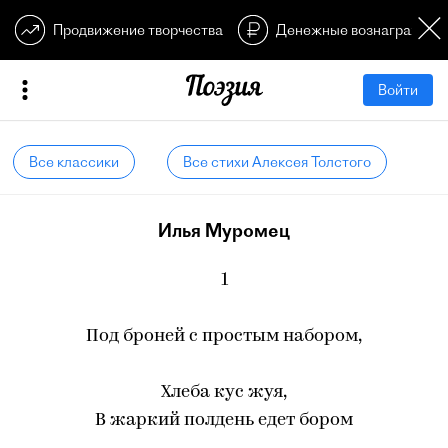
Продвижение творчества
Денежные вознагражден
Войти
Все классики
Все стихи Алексея Толстого
Илья Муромец
1
Под броней с простым набором,
Хлеба кус жуя,
В жаркий полдень едет бором