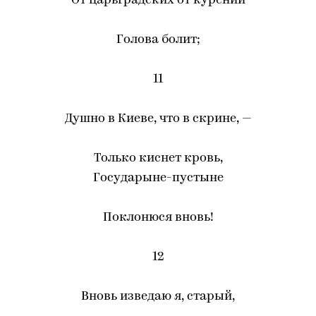
От царьградских от курений
Голова болит;
11
Душно в Киеве, что в скрине, —
Только киснет кровь,
Государыне-пустыне
Поклонюся вновь!
12
Вновь изведаю я, старый,