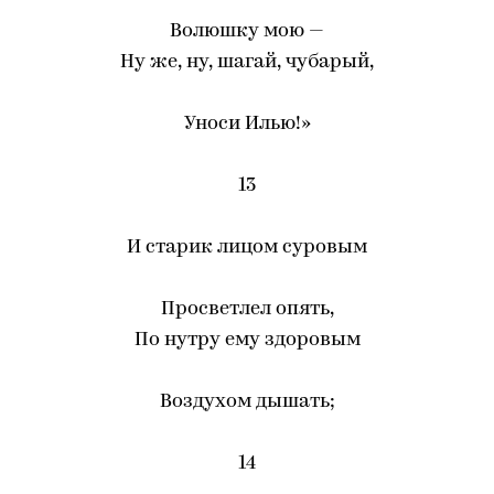
Волюшку мою —
Ну же, ну, шагай, чубарый,
Уноси Илью!»
13
И старик лицом суровым
Просветлел опять,
По нутру ему здоровым
Воздухом дышать;
14