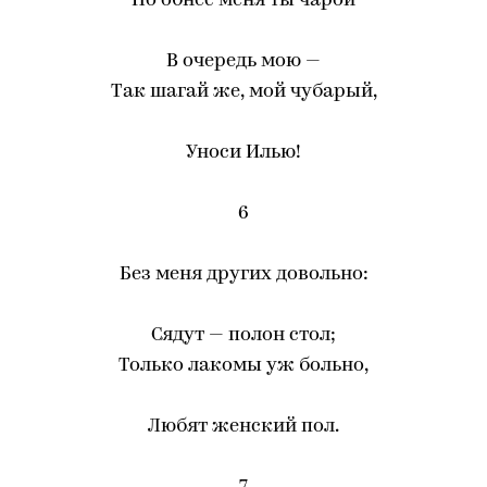
Но обнес меня ты чарой
В очередь мою —
Так шагай же, мой чубарый,
Уноси Илью!
6
Без меня других довольно:
Сядут — полон стол;
Только лакомы уж больно,
Любят женский пол.