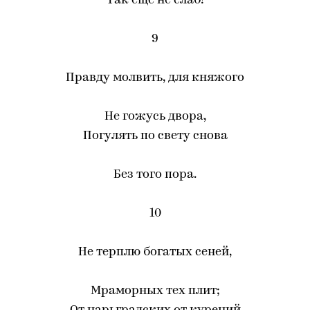
Так еще не слаб!
9
Правду молвить, для княжого
Не гожусь двора,
Погулять по свету снова
Без того пора.
10
Не терплю богатых сеней,
Мраморных тех плит;