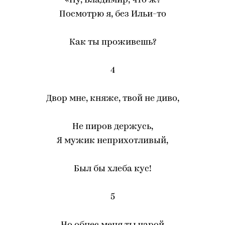
«Ну, Владимир, что ж?
Посмотрю я, без Ильи-то
Как ты проживешь?
4
Двор мне, княже, твой не диво,
Не пиров держусь,
Я мужик неприхотливый,
Был бы хлеба кус!
5