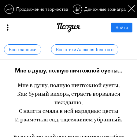
Продвижение творчества
Денежные вознагражден
Войти
Все классики
Все стихи Алексея Толстого
Мне в душу, полную ничтожной суеты...
Мне в душу, полную ничтожной суеты,
Как бурный вихорь, страсть ворвалася
нежданно,
С налета смяла в ней нарядные цветы
И разметала сад, тщеславием убранный.