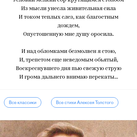
Условий мелкий сор крутящимся столбом
Из мысли унесла живительная сила
И током теплых слез, как благостным
дождем,
Опустошенную мне душу оросила.
И над обломками безмолвен я стою,
И, трепетом еще неведомым обьятый,
Воскреснувшего дня пью свежую струю
И грома дальнего внимаю перекаты...
Все классики
Все стихи Алексея Толстого