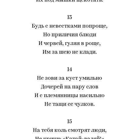
Их под мышки щекотать.
13
Будь с невестками попроще,
Но приличия блюди
И червей, гуляя в роще,
Им за шею не клади.
14
Не зови за куст умильно
Дочерей на пару слов
И с племянницы насильно
Не тащи ее чулков.
15
На тебя коль смотрят люди,