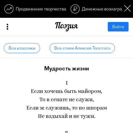
Продвижение творчества
Денежные вознагражден
Войти
Все классики
Все стихи Алексея Толстого
Мудрость жизни
1
Если хочешь быть майором,
То в сенате не служи,
Если ж служишь, то по шпорам
Не вздыхай и не тужи.