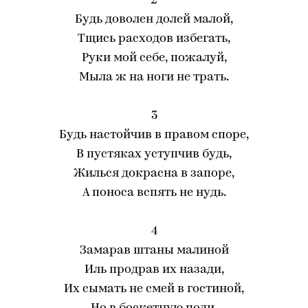
2
Будь доволен долей малой,
Тщись расходов избегать,
Руки мой себе, пожалуй,
Мыла ж на ноги не трать.
3
Будь настойчив в правом споре,
В пустяках уступчив будь,
Жилься докрасна в запоре,
А поноса вспять не нудь.
4
Замарав штаны малиной
Иль продрав их назади,
Их сымать не смей в гостиной,