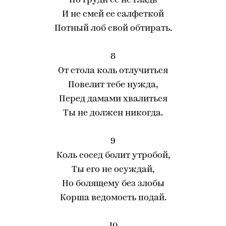
По груди ее не гладь
И не смей ее салфеткой
Потный лоб свой обтирать.
8
От стола коль отлучиться
Повелит тебе нужда,
Перед дамами хвалиться
Ты не должен никогда.
9
Коль сосед болит утробой,
Ты его не осуждай,
Но болящему без злобы
Корша ведомость подай.