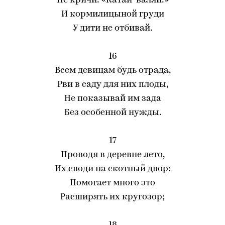
Не кричи: «Катай-валяй!»
И кормилицыной груди
У дити не отбивай.
16
Всем девицам будь отрада,
Рви в саду для них плоды,
Не показывай им зада
Без особенной нужды.
17
Проводя в деревне лето,
Их своди на скотный двор:
Помогает много это
Расширять их кругозор;