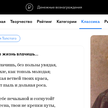
Денежные вознаграждения
ная
Творчество
Рейтинг
Категории
Классика
Р
я Толстого
ы жизнь влачишь...
влачишь, без пользы увядая,
ле, как тополь молодая;
ая ветвей твоих краса,
т пыль и дольная роса.
тебе печальной и согнутой?
сна, твои не крепки путы,