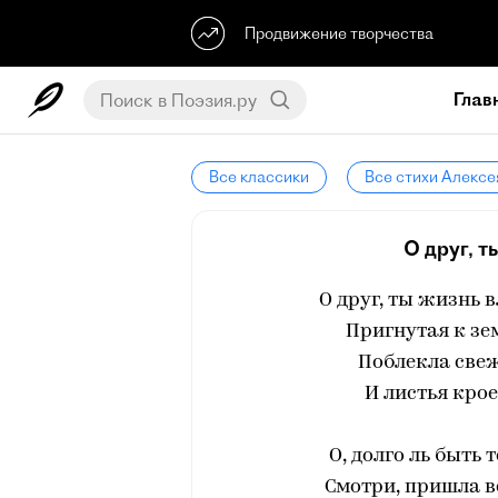
Продвижение творчества
Глав
Все классики
Все стихи Алексе
О друг, т
О друг, ты жизнь 
Пригнутая к зем
Поблекла свеж
И листья крое
О, долго ль быть 
Смотри, пришла ве