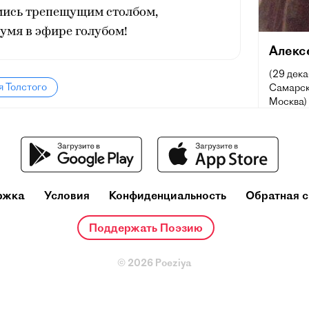
мись трепещущим столбом,
мя в эфире голубом!
Алекс
(29 дека
я Толстого
Самарск
Москва) 
обществ
социаль
научно-
рассказ
Лауреат
степени 
ржка
Условия
Конфиденциальность
Обратная с
Поддержать Поэзию
© 2026 Poeziya