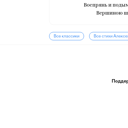
Воспрянь и поды
Вершиною шу
Все классики
Все стихи Алексе
Подде