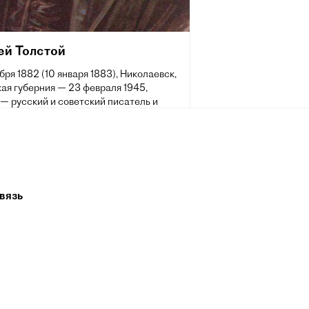
ей Толстой
бря 1882 (10 января 1883), Николаевск,
ая губерния — 23 февраля 1945,
— русский и советский писатель и
енный деятель из рода Толстых. Автор
но-психологических, исторических и
фантастических романов, повестей и
ов, публицистических произведений.
 трёх Сталинских премий первой
(1941, 1943; 1945 — посмертно).
вязь