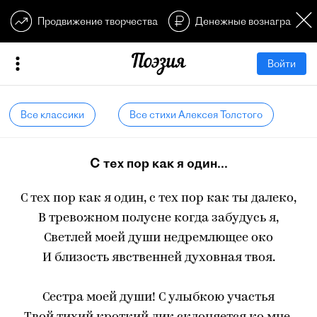
Продвижение творчества
Денежные вознагражден
Войти
Все классики
Все стихи Алексея Толстого
С тех пор как я один...
С тех пор как я один, с тех пор как ты далеко,
В тревожном полусне когда забудусь я,
Светлей моей души недремлющее око
И близость явственней духовная твоя.
Сестра моей души! С улыбкою участья