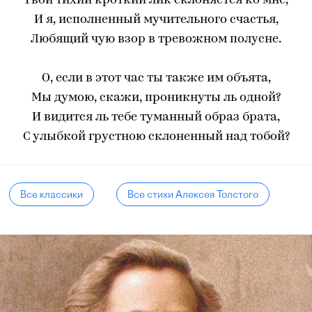
Твой тихий кроткий лик склоняется ко мне,
И я, исполненный мучительного счастья,
Любящий чую взор в тревожном полусне.
O, если в этот час ты также им объята,
Мы думою, скажи, проникнуты ль одной?
И видится ль тебе туманный образ брата,
С улыбкой грустною склоненный над тобой?
Все классики
Все стихи Алексея Толстого