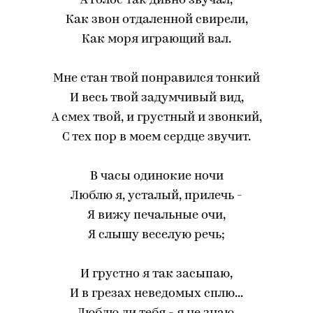
А голос так дивно звучал,
Как звон отдаленной свирели,
Как моря играющий вал.
Мне стан твой понравился тонкий
И весь твой задумчивый вид,
А смех твой, и грустный и звонкий,
С тех пор в моем сердце звучит.
В часы одинокие ночи
Люблю я, усталый, прилечь -
Я вижу печальные очи,
Я слышу веселую речь;
И грустно я так засыпаю,
И в грезах неведомых сплю...