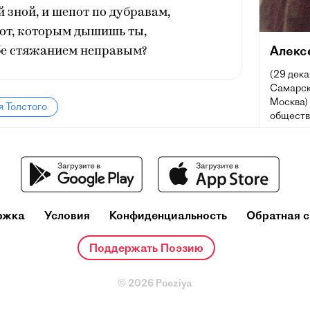
й зной, и шепот по дубравам,
тот, которым дышишь ты,
Алекс
бе стяжанием неправым?
(29 дека
Самарск
Москва) 
я Толстого
обществ
социаль
научно-
рассказ
Лауреат
степени 
ржка
Условия
Конфиденциальность
Обратная с
Поддержать Поэзию
© 2026 Poeziya