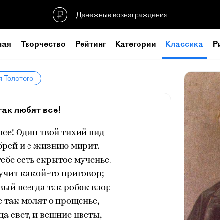
Денежные вознаграждения
ная
Творчество
Рейтинг
Категории
Классика
Р
я Толстого
так любят все!
все! Один твой тихий вид
брей и с жизнию мирит.
тебе есть скрытое мученье,
учит какой-то приговор;
вый всегда так робок взор
 так молят о прощенье,
ца свет, и вешние цветы,