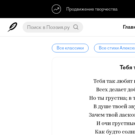
Продвижение творчества
Глав
Все классики
Все стихи Алексе
Тебя 
Тебя так любят 
Всех делает до
Но ты грустна; в 
В душе твоей зв
Зачем твой ласко
И очи грустные
Как будто солн