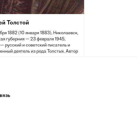
ей Толстой
бря 1882 (10 января 1883), Николаевск,
ая губерния — 23 февраля 1945,
— русский и советский писатель и
енный деятель из рода Толстых. Автор
но-психологических, исторических и
фантастических романов, повестей и
ов, публицистических произведений.
 трёх Сталинских премий первой
(1941, 1943; 1945 — посмертно).
вязь