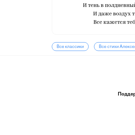
И тень в полдневны
И даже воздух 
Все кажется те
Все классики
Все стихи Алексе
Подде