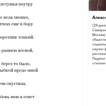
пастушья поутру
Алекс
е пела звонко,
итках еще в бору
(29 дека
Самарск
Москва) 
оротник тонкий.
обществ
социаль
научно-
 раннею весной,
рассказ
Лауреат
степени 
 берез то было,
лыбкой предо мной
чи опустила.
юбовь мою в ответ