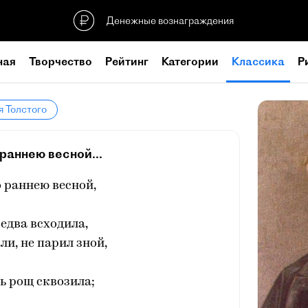
Денежные вознаграждения
ная
Творчество
Рейтинг
Категории
Классика
Р
я Толстого
раннею весной...
 раннею весной,
едва всходила,
ли, не парил зной,
ь рощ сквозила;