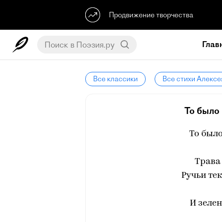
Продвижение творчества
Глав
Все классики
Все стихи Алексе
То было 
То было
Трава 
Ручьи тек
И зелен