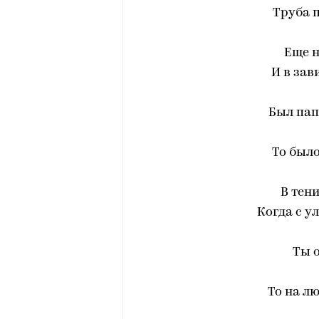
Труба 
Еще н
И в зав
Был пап
То было
В тени
Когда с у
Ты о
То на л