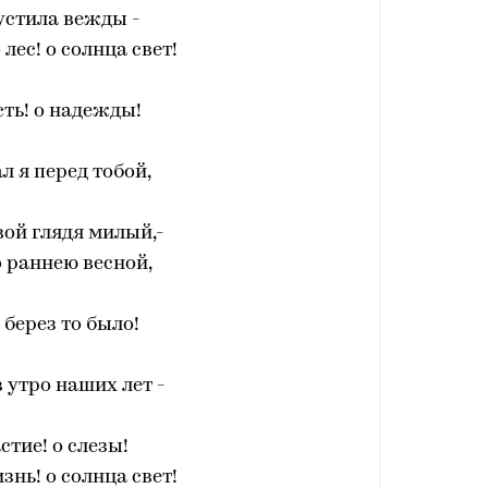
устила вежды -
 лес! о солнца свет!
ть! о надежды!
л я перед тобой,
вой глядя милый,-
 раннею весной,
 берез то было!
в утро наших лет -
стие! о слезы!
изнь! о солнца свет!