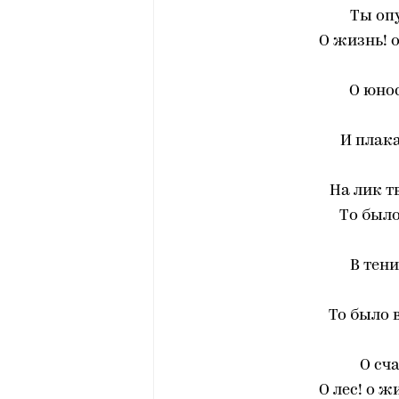
Ты оп
О жизнь! о
О юнос
И плака
На лик т
Tо было
В тени
То было 
О сча
О лес! о ж