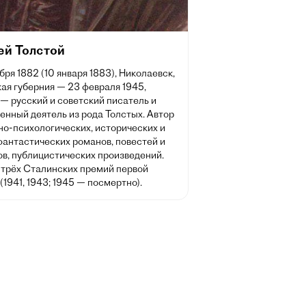
ей Толстой
бря 1882 (10 января 1883), Николаевск,
ая губерния — 23 февраля 1945,
— русский и советский писатель и
енный деятель из рода Толстых. Автор
но-психологических, исторических и
фантастических романов, повестей и
ов, публицистических произведений.
 трёх Сталинских премий первой
(1941, 1943; 1945 — посмертно).