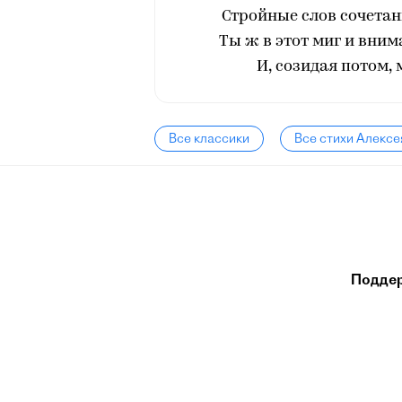
Стройные слов сочетани
Ты ж в этот миг и вним
И, созидая потом,
Все классики
Все стихи Алексе
Подде