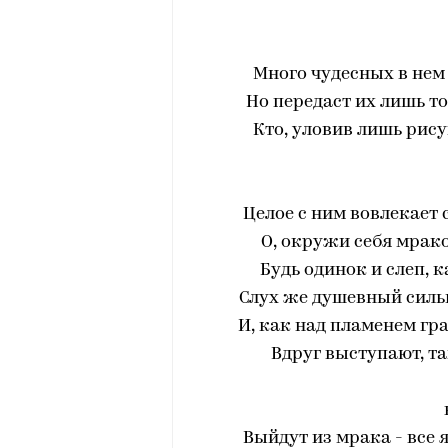
Много чудесных в нем 
Но передаст их лишь то
Кто, уловив лишь рису
Целое с ним вовлекает 
O, окружи себя мрако
Будь одинок и слеп, к
Слух же душевный сильн
И, как над пламенем гр
Вдруг выступают, та
Выйдут из мрака - всe 