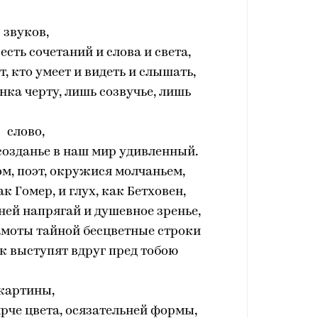
звуков,
есть сочетаний и слова и света,
т, кто умеет и видеть и слышать,
нка черту, лишь созвучье, лишь
слово,
созданье в наш мир удивленный.
м, поэт, окружися молчаньем,
ак Гомер, и глух, как Бетховен,
ей напрягай и душевное зренье,
амоты тайной бесцветные строки
к выступят вдруг пред тобою
картины,
ярче цвета, осязательней формы,