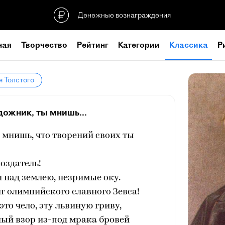
Денежные вознаграждения
ная
Творчество
Рейтинг
Категории
Классика
Р
я Толстого
дожник, ты мнишь...
 мнишь, что творений своих ты
создатель!
 над землею, незримые оку.
иг олимпийского славного Зевса!
то чело, эту львиную гриву,
ый взор из-под мрака бровей