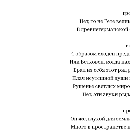
гр
Нет, то не Гeте вел
В древнегерманской о
в
С образом сходен предв
Или Бетховен, когда на
Брал из себя этот ряд
Плач неутешной души 
Рушенье светлых миро
Нет, эти звуки ры
пр
Он же, глухой для земл
Много в пространстве