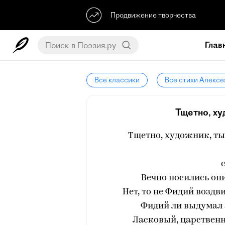
Продвижение творчества
Глав
Все классики
Все стихи Алексе
Тщетно, ху
Тщетно, художник, ты
Вечно носились они
Нет, то не Фидий воздв
Фидий ли выдумал э
Ласковый, царственн