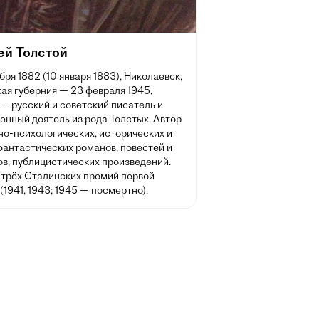
ей Толстой
бря 1882 (10 января 1883), Николаевск,
ая губерния — 23 февраля 1945,
— русский и советский писатель и
енный деятель из рода Толстых. Автор
но-психологических, исторических и
фантастических романов, повестей и
ов, публицистических произведений.
 трёх Сталинских премий первой
(1941, 1943; 1945 — посмертно).