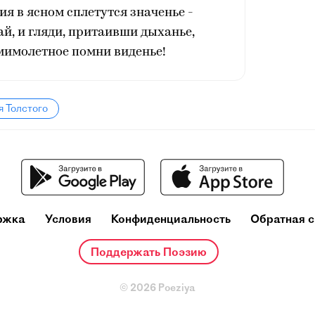
я в ясном сплетутся значенье -
ай, и гляди, притаивши дыханье,
 мимолетное помни виденье!
я Толстого
ржка
Условия
Конфиденциальность
Обратная с
Поддержать Поэзию
© 2026 Poeziya