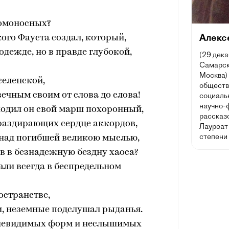
омоносных?
Алекс
икого Фауста создал, который,
дежде, но в правде глубокой,
(29 дека
Самарск
Москва) 
селенской,
обществ
ечным своим от слова до слова!
социаль
научно-
ходил он свой марш похоронный,
рассказ
 раздирающих сердце аккордов,
Лауреат
степени 
над погибшей великою мыслью,
в в безнадежную бездну хаоса?
дали всегда в беспредельном
остранстве,
и, неземные подслушал рыданья.
 невидимых форм и неслышимых