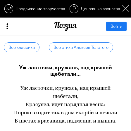
Продвижение творчества
Денежные вознагражден
Войти
Все классики
Все стихи Алексея Толстого
Уж ласточки, кружась, над крышей
щебетали...
Уж ласточки, кружась, над крышей
щебетали,
Красуяся, идет нарядная весна:
Порою входит так в дом скорби и печали
В цветах красавица, надменна и пышна.