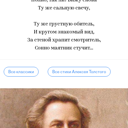
Полно, так ли? Вижу снова
Ту же сальную свечу,
Ту же грустную обитель,
И кругом знакомый вид,
За стеной храпит смотритель,
Сонно маятник стучит...
Все классики
Все стихи Алексея Толстого