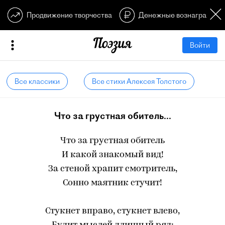
Продвижение творчества
Денежные вознагражден
Войти
Все классики
Все стихи Алексея Толстого
Что за грустная обитель...
Что за грустная обитель
И какой знакомый вид!
За стеной храпит смотритель,
Сонно маятник стучит!
Стукнет вправо, стукнет влево,