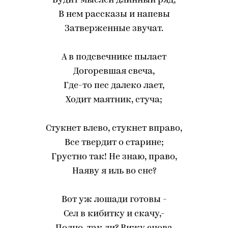
Будит мыслей длинный ряд;
В нем рассказы и напевы
Затверженные звучат.
А в подсвечнике пылает
Догоревшая свеча,
Где-то пес далеко лает,
Ходит маятник, стуча;
Стукнет влево, стукнет вправо,
Все твердит о старине;
Грустно так! Не знаю, право,
Наяву я иль во сне?
Вот уж лошади готовы -
Сел в кибитку и скачу,-