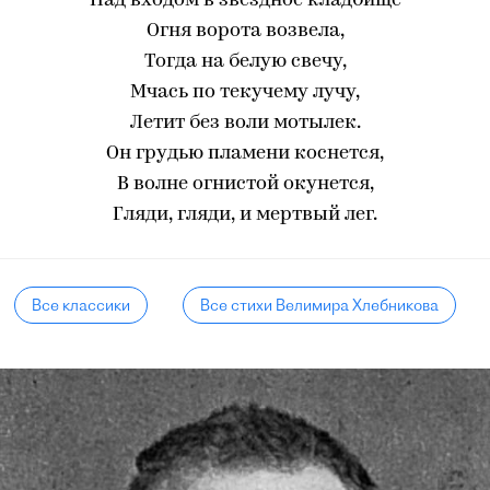
Над входом в звездное кладбище
Огня ворота возвела,
Тогда на белую свечу,
Мчась по текучему лучу,
Летит без воли мотылек.
Он грудью пламени коснется,
В волне огнистой окунется,
Гляди, гляди, и мертвый лег.
Все классики
Все стихи Велимира Хлебникова