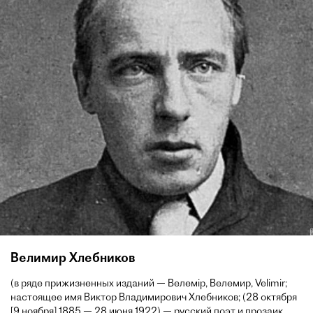
Велимир Хлебников
(в ряде прижизненных изданий — Велемір, Велемир, Velimir;
настоящее имя Виктор Владимирович Хлебников; (28 октября
[9 ноября] 1885 — 28 июня 1922) — русский поэт и прозаик,