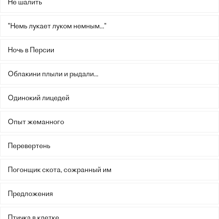
Не шалить
"Немь лукает луком немным..."
Ночь в Персии
Облакини плыли и рыдали...
Одинокий лицедей
Опыт жеманного
Перевертень
Погонщик скота, сожранный им
Предложения
Птичка в клетке