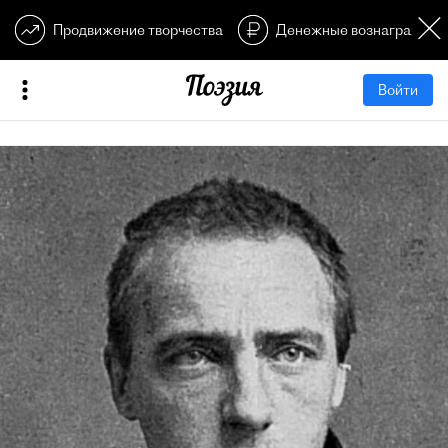
Продвижение творчества
Денежные вознагражден
Войти