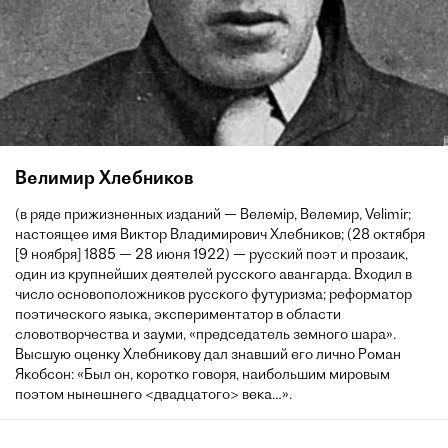
Велимир Хлебников
(в ряде прижизненных изданий — Велемір, Велемир, Velimir;
настоящее имя Виктор Владимирович Хлебников; (28 октября
[9 ноября] 1885 — 28 июня 1922) — русский поэт и прозаик,
один из крупнейших деятелей русского авангарда. Входил в
число основоположников русского футуризма; реформатор
поэтического языка, экспериментатор в области
словотворчества и зауми, «председатель земного шара».
Высшую оценку Хлебникову дал знавший его лично Роман
Якобсон: «Был он, коротко говоря, наибольшим мировым
поэтом нынешнего <двадцатого> века…».