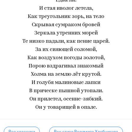
Едва ли!
И стая иволог летела,
Как треугольник зорь, на тело
Скрывая сумраком бровей
Зеркала утренних морей
Те низко падали, как пение царей.
За их сияющей соломой,
Как воздухом погоды золотой,
Порою вздрагивал знакомый
Холма на землю лёт крутой.
И голубя малиновые лапки
В прическе пышной утопали.
Он прилетел, осенне-зябкий.
Он у товарищей в опале.
Все классики
Все стихи Велимира Хлебникова