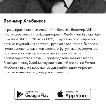
Велимир Хлебников
(в ряде прижизненных изданий — Велемір, Велемир, Velimir;
настоящее имя Виктор Владимирович Хлебников; (28 октября
[9 ноября] 1885 — 28 июня 1922) — русский поэт и прозаик,
один из крупнейших деятелей русского авангарда. Входил в
число основоположников русского футуризма; реформатор
поэтического языка, экспериментатор в области
словотворчества и зауми, «председатель земного шара».
Высшую оценку Хлебникову дал знавший его лично Роман
Якобсон: «Был он, коротко говоря, наибольшим мировым
поэтом нынешнего <двадцатого> века…».