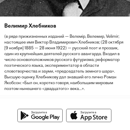
Велимир Хлебников
(в ряде прижизненных изданий — Велемір, Велемир, Velimir;
настоящее имя Виктор Владимирович Хлебников; (28 октября
[9 ноября] 1885 — 28 июня 1922) — русский поэт и прозаик,
один из крупнейших деятелей русского авангарда. Входил в
число основоположников русского футуризма; реформатор
поэтического языка, экспериментатор в области
словотворчества и зауми, «председатель земного шара».
Высшую оценку Хлебникову дал знавший его лично Роман
Якобсон: «Был он, коротко говоря, наибольшим мировым
поэтом нынешнего <двадцатого> века…».