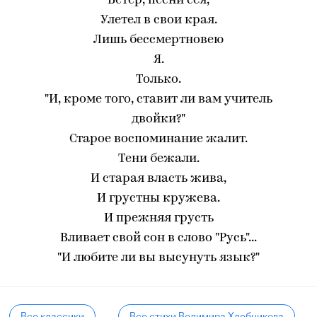
Ветер, песни сея,
Улетел в свои края.
Лишь бессмертновею
Я.
Только.
"И, кроме того, ставит ли вам учитель
двойки?"
Старое воспоминание жалит.
Тени бежали.
И старая власть жива,
И грустны кружева.
И прежняя грусть
Вливает свой сон в слово "Русь"...
"И любите ли вы высунуть язык?"
Все классики
Все стихи Велимира Хлебникова