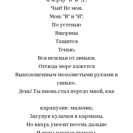
Я черчу "В" и "Д".
Чьи? Не мои.
Мои: "В" и "И".
По устенью
Ящерица
Тащится
Тенью,
Вся нежная от линьки.
Отсюда море кажется
Выполощенным мозолистыми руками в
синьке.
День! Ты вновь стал передо мной, как
карапузик-мальчик,
Засунув кулачки в карманы.
Но вихрь уносит песень дальше