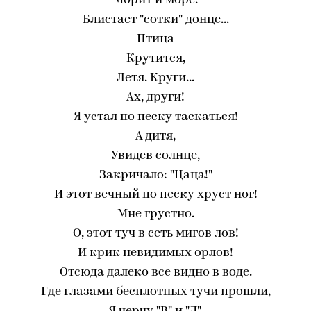
Морит и море.
Блистает "сотки" донце...
Птица
Крутится,
Летя. Круги...
Ах, други!
Я устал по песку таскаться!
А дитя,
Увидев солнце,
Закричало: "Цаца!"
И этот вечный по песку хруст ног!
Мне грустно.
О, этот туч в сеть мигов лов!
И крик невидимых орлов!
Отсюда далеко все видно в воде.
Где глазами бесплотных тучи прошли,