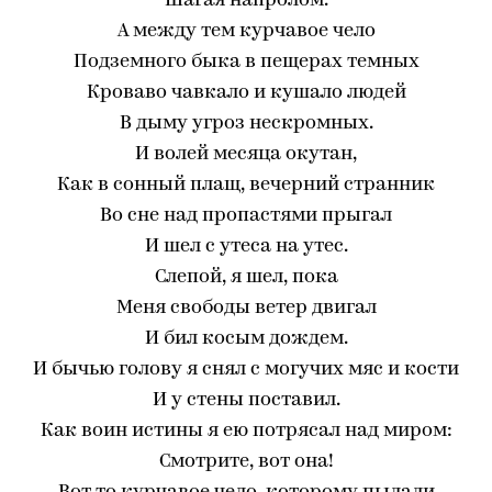
Шагая напролом.
А между тем курчавое чело
Подземного быка в пещерах темных
Кроваво чавкало и кушало людей
В дыму угроз нескромных.
И волей месяца окутан,
Как в сонный плащ, вечерний странник
Во сне над пропастями прыгал
И шел с утеса на утес.
Слепой, я шел, пока
Меня свободы ветер двигал
И бил косым дождем.
И бычью голову я снял с могучих мяс и кости
И у стены поставил.
Как воин истины я ею потрясал над миром:
Смотрите, вот она!