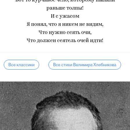
Вот то курчавое чело, которому пылали
раньше толпы!
И с ужасом
Я понял, что я никем не видим,
Что нужно сеять очи,
Что должен сеятель очей идти!
Все классики
Все стихи Велимира Хлебникова