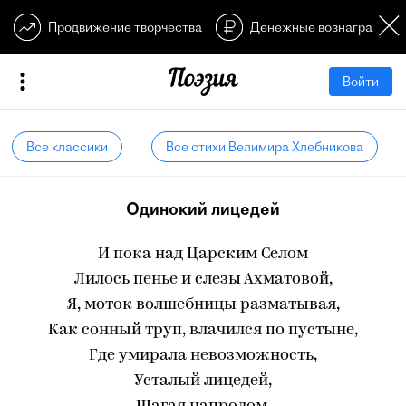
Продвижение творчества
Денежные вознагражден
Войти
Все классики
Все стихи Велимира Хлебникова
Одинокий лицедей
И пока над Царским Селом
Лилось пенье и слезы Ахматовой,
Я, моток волшебницы разматывая,
Как сонный труп, влачился по пустыне,
Где умирала невозможность,
Усталый лицедей,