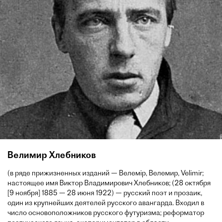
Велимир Хлебников
(в ряде прижизненных изданий — Велемір, Велемир, Velimir;
настоящее имя Виктор Владимирович Хлебников; (28 октября
[9 ноября] 1885 — 28 июня 1922) — русский поэт и прозаик,
один из крупнейших деятелей русского авангарда. Входил в
число основоположников русского футуризма; реформатор