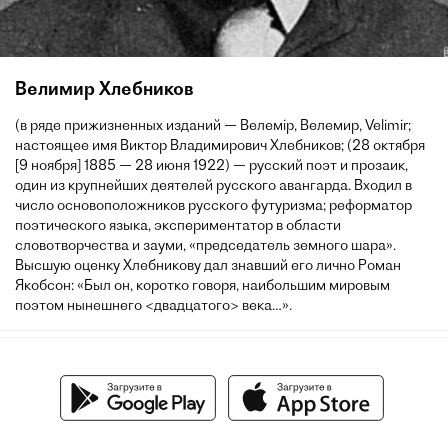
Велимир Хлебников
(в ряде прижизненных изданий — Велемір, Велемир, Velimir;
настоящее имя Виктор Владимирович Хлебников; (28 октября
[9 ноября] 1885 — 28 июня 1922) — русский поэт и прозаик,
один из крупнейших деятелей русского авангарда. Входил в
число основоположников русского футуризма; реформатор
поэтического языка, экспериментатор в области
словотворчества и зауми, «председатель земного шара».
Высшую оценку Хлебникову дал знавший его лично Роман
Якобсон: «Был он, коротко говоря, наибольшим мировым
поэтом нынешнего <двадцатого> века…».