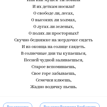
Или как мушек ты ловила
И их деткам носила?
О свободе ли, лесах,
О высоких ли холмах,
О лугах ли зеленых,
О полях ли просторных?
Скучно бедняжке на жердочке сидеть
И из оконца на солнце глядеть.
В солнечные дни ты купаешься,
Песней чудной заливаешься,
Старое вспоминаешь,
Свое горе забываешь,
Семечки клюешь,
Жадно водичку пьешь.
Все классики
Все стихи Велимира Хлебникова