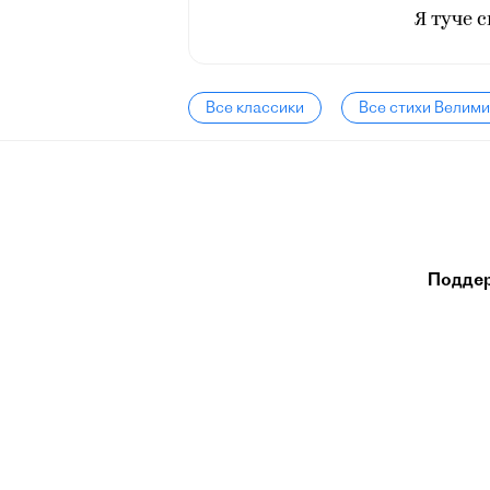
Я туче 
Все классики
Все стихи Велим
Подде