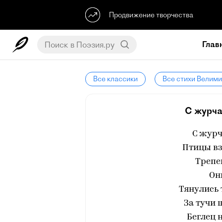
Продвижение творчества
Глав
Все классики
Все стихи Велим
С журча
С журч
Птицы вз
Трепе
Он
Тянулись 
За тучи
Беглец 