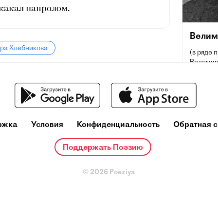
скакал напролом.
Велим
ира Хлебникова
(в ряде 
Велемир,
Владимир
ноября] 
прозаик,
русского
основоп
реформа
ржка
Условия
Конфиденциальность
Обратная с
экспери
зауми, 
Поддержать Поэзию
оценку Х
Роман Як
наиболь
© 2026 Poeziya
<двадца