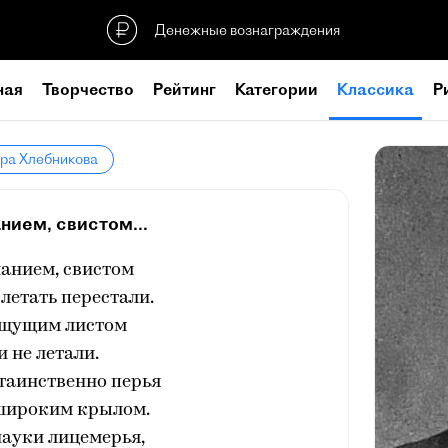
Денежные вознаграждения
ная
Творчество
Рейтинг
Категории
Классика
Р
ира Хлебникова
нием, свистом...
анием, свистом
летать перестали.
щущим листом
и не летали.
таинственно перья
 широким крылом.
науки лицемерья,