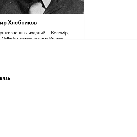
ир Хлебников
прижизненных изданий — Велемір,
 Velimir; настоящее имя Виктор
ович Хлебников; (28 октября [9
1885 — 28 июня 1922) — русский поэт и
 один из крупнейших деятелей
 авангарда. Входил в число
оложников русского футуризма;
тор поэтического языка,
вязь
ментатор в области словотворчества и
«председатель земного шара». Высшую
лебникову дал знавший его лично
обсон: «Был он, коротко говоря,
шим мировым поэтом нынешнего
того> века…».