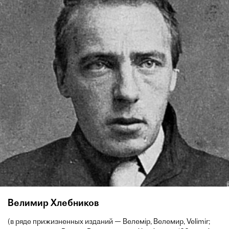
Велимир Хлебников
(в ряде прижизненных изданий — Велемір, Велемир, Velimir;