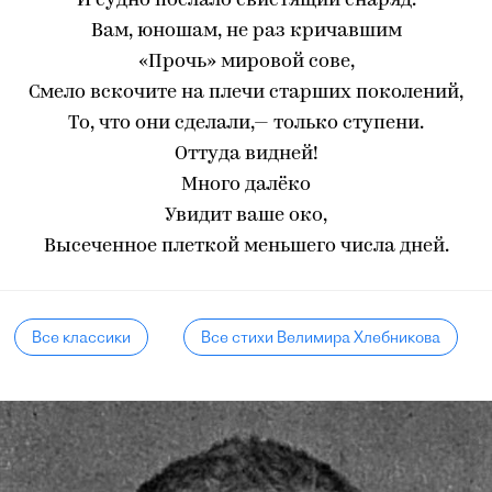
И судно послало свистящий снаряд.
Вам, юношам, не раз кричавшим
«Прочь» мировой сове,
Смело вскочите на плечи старших поколений,
То, что они сделали,— только ступени.
Оттуда видней!
Много далёко
Увидит ваше око,
Высеченное плеткой меньшего числа дней.
Все классики
Все стихи Велимира Хлебникова