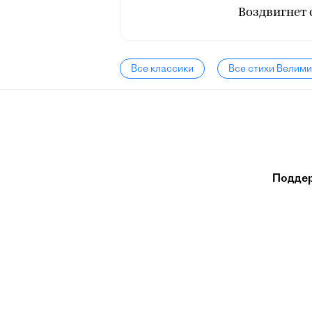
Воздвигнет 
Все классики
Все стихи Велим
Подде