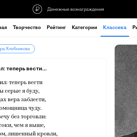
Денежные вознаграждения
ная
Творчество
Рейтинг
Категории
Классика
Р
ира Хлебникова
л: теперь вести...
ил: теперь вести
 серые я буду,
ах вера заблести,
помощница чуду.
вечу без торговли:
соки, чем я выше,
ом, лишенный кровли,