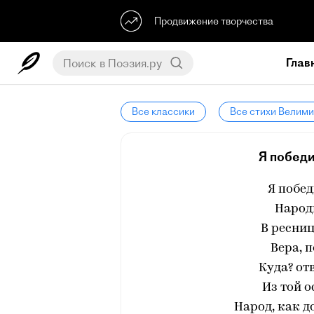
Продвижение творчества
Глав
Все классики
Все стихи Велим
Я победи
Я побед
Народы
В ресниц
Вера, 
Куда? от
Из той о
Народ, как д