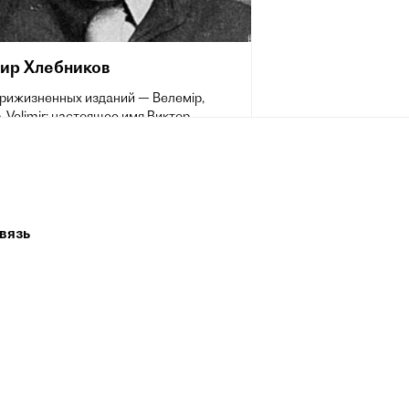
ир Хлебников
прижизненных изданий — Велемір,
 Velimir; настоящее имя Виктор
ович Хлебников; (28 октября [9
1885 — 28 июня 1922) — русский поэт и
 один из крупнейших деятелей
 авангарда. Входил в число
оложников русского футуризма;
тор поэтического языка,
вязь
ментатор в области словотворчества и
«председатель земного шара». Высшую
лебникову дал знавший его лично
обсон: «Был он, коротко говоря,
шим мировым поэтом нынешнего
того> века…».