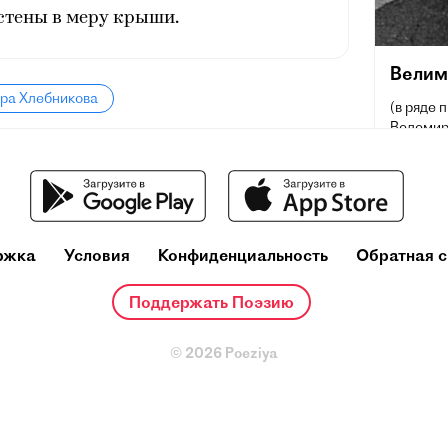
стены в меру крыши.
Велим
ира Хлебникова
(в ряде 
Велемир,
Владимир
ноября] 
прозаик,
русского
основоп
реформа
ржка
Условия
Конфиденциальность
Обратная с
экспери
зауми, 
Поддержать Поэзию
оценку Х
Роман Як
наиболь
© 2026 Poeziya
<двадца