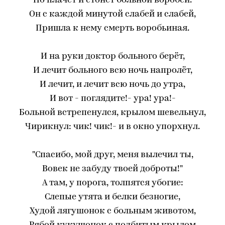
Но плачет и стонет больной воробей.
Он с каждой минутой слабей и слабей,
Пришла к нему смерть воробьиная.
И на руки доктор больного берёт,
И лечит больного всю ночь напролёт,
И лечит, и лечит всю ночь до утра,
И вот - поглядите!- ура! ура!-
Больной встрепенулся, крылом шевельнул,
Чирикнул: чик! чик!- и в окно упорхнул.
"Спасибо, мой друг, меня вылечил ты,
Вовек не забуду твоей доброты!"
А там, у порога, толпятся убогие:
Слепые утята и белки безногие,
Худой лягушонок с больным животом,