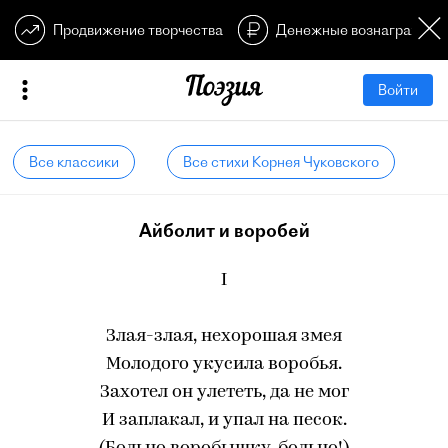
Продвижение творчества
Денежные вознагражден
Войти
Все классики
Все стихи Корнея Чуковского
Айболит и воробей
I
Злая-злая, нехорошая змея
Молодого укусила воробья.
Захотел он улететь, да не мог
И заплакал, и упал на песок.