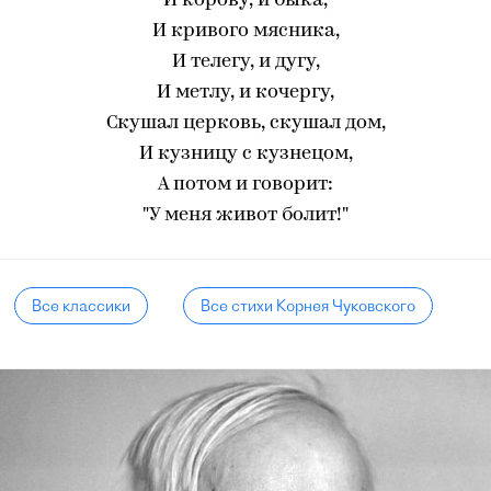
И корову, и быка,
И кривого мясника,
И телегу, и дугу,
И метлу, и кочергу,
Скушал церковь, скушал дом,
И кузницу с кузнецом,
А потом и говорит:
"У меня живот болит!"
Все классики
Все стихи Корнея Чуковского