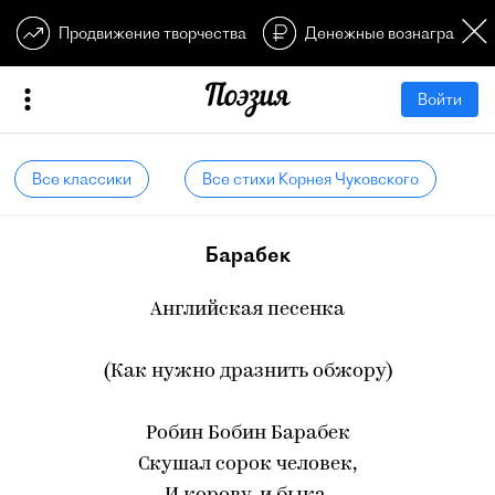
Продвижение творчества
Денежные вознагражден
Войти
Все классики
Все стихи Корнея Чуковского
Барабек
Английская песенка
(Как нужно дразнить обжору)
Робин Бобин Барабек
Скушал сорок человек,