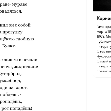
траве-мураве
оваляться.
Корне
нил он с собой
(имя при
марта 1
а прогулку
1969, Мо
щёкую сдобную
публицис
Булку.
литерату
Отец пи
Чуковск
е чашки в печали,
Самый и
литерату
бренча, закричали:
превыси
Бутерброд,
умасброд,
оди из ворот,
 пойдёшь -
ропадёшь,
 рот попадёшь!