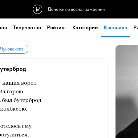
Денежные вознаграждения
ная
Творчество
Рейтинг
Категории
Классика
Р
 Чуковского
утерброд
у наших ворот
За горою
 был бутерброд
 колбасою.
отелось ему
огуляться,