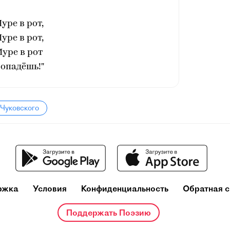
уре в рот,
уре в рот,
уре в рот
опадёшь!"
 Чуковского
ржка
Условия
Конфиденциальность
Обратная с
Поддержать Поэзию