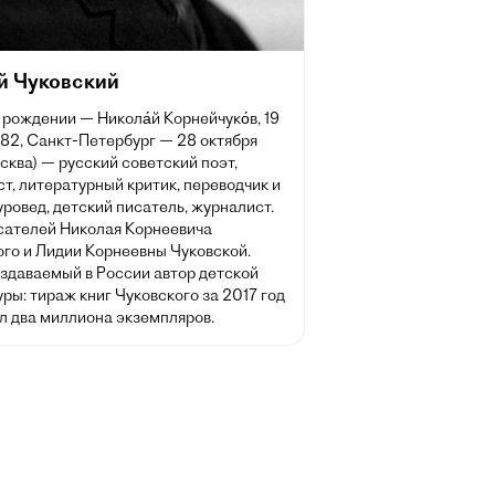
й Чуковский
 рождении — Никола́й Корнейчуко́в, 19
882, Санкт-Петербург — 28 октября
сква) — русский советский поэт,
т, литературный критик, переводчик и
ровед, детский писатель, журналист.
сателей Николая Корнеевича
ого и Лидии Корнеевны Чуковской.
здаваемый в России автор детской
ры: тираж книг Чуковского за 2017 год
л два миллиона экземпляров.