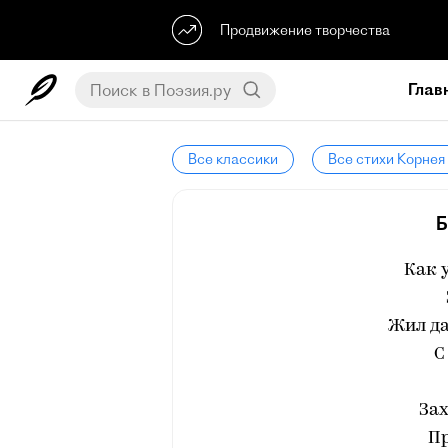
Продвижение творчества
Глав
Все классики
Все стихи Корнея
Б
Как 
Жил да
С
Зах
Пр