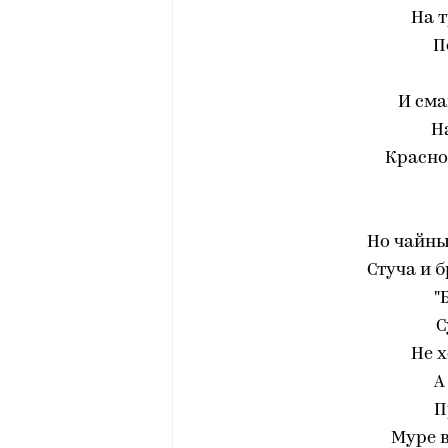
На 
П
И сма
Н
Красно
Но чайны
Стуча и 
"
С
Не х
А
П
Муре в