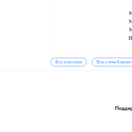
М
М
М
П
Все классики
Все стихи Корнея
Подде