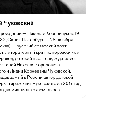
й Чуковский
 рождении — Никола́й Корнейчуко́в, 19
882, Санкт-Петербург — 28 октября
сква) — русский советский поэт,
т, литературный критик, переводчик и
ровед, детский писатель, журналист.
сателей Николая Корнеевича
ого и Лидии Корнеевны Чуковской.
здаваемый в России автор детской
ры: тираж книг Чуковского за 2017 год
л два миллиона экземпляров.