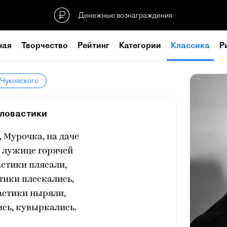
Денежные вознаграждения
ная
Творчество
Рейтинг
Категории
Классика
Р
 Чуковского
оловастики
 Мурочка, на даче
 лужице горячей
стики плясали,
тики плескались,
астики ныряли,
сь, кувыркались.