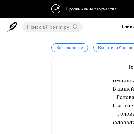
Продвижение творчества
Глав
Все классики
Все стихи Корнея
Г
Помнишь,
В нашей
Голова
Головас
Голов
Баловали