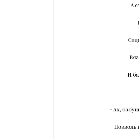
А 
Сид
Вяз
И ба
- Ах, бабу
Позволь 