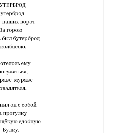
УТЕРБРОД
Бутерброд
у наших ворот
За горою
 был бутерброд
 колбасою.
отелось ему
огуляться,
траве-мураве
оваляться.
нил он с собой
а прогулку
щёкую сдобную
Булку.