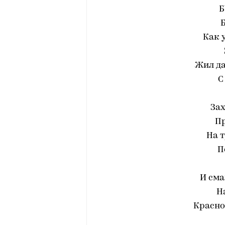
Б
Как 
Жил да
С
Зах
Пр
На 
П
И сма
Н
Красно