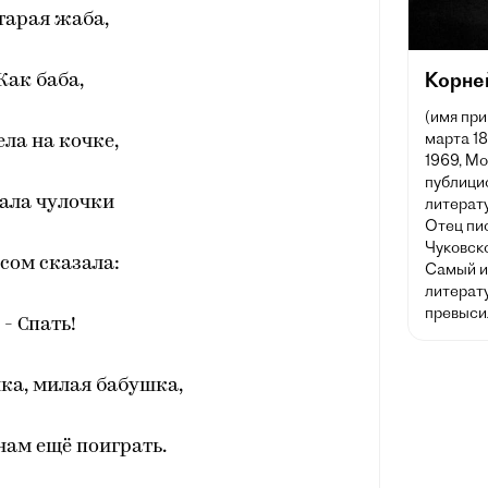
старая жаба,
Корне
Как баба,
(имя при
марта 1
ела на кочке,
1969, Мо
публицис
ала чулочки
литерату
Отец пи
Чуковск
сом сказала:
Самый и
литерату
превыси
- Спать!
шка, милая бабушка,
нам ещё поиграть.