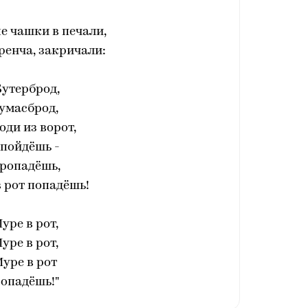
е чашки в печали,
бренча, закричали:
Бутерброд,
умасброд,
оди из ворот,
 пойдёшь -
ропадёшь,
 рот попадёшь!
уре в рот,
уре в рот,
уре в рот
опадёшь!"