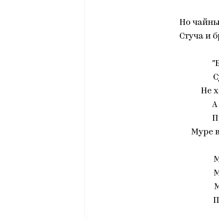
Но чайны
Стуча и 
"
С
Не х
А
П
Муре в
М
М
М
П