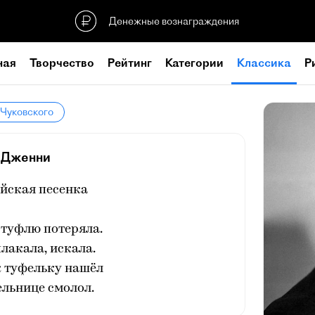
Денежные вознаграждения
ная
Творчество
Рейтинг
Категории
Классика
Р
 Чуковского
Дженни
йская песенка
туфлю потеряла.
плакала, искала.
 туфельку нашёл
ельнице смолол.