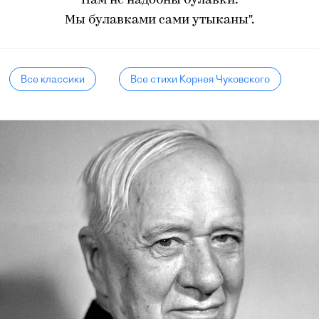
Нам не надобны булавки:
Мы булавками сами утыканы".
Все классики
Все стихи Корнея Чуковского