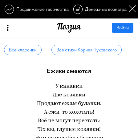
Продвижение творчества
Денежные вознагражден
Войти
Все классики
Все стихи Корнея Чуковского
Ежики смеются
У канавки
Две козявки
Продают ежам булавки.
А ежи-то хохотать!
Всё не могут перестать:
"Эх вы, глупые козявки!