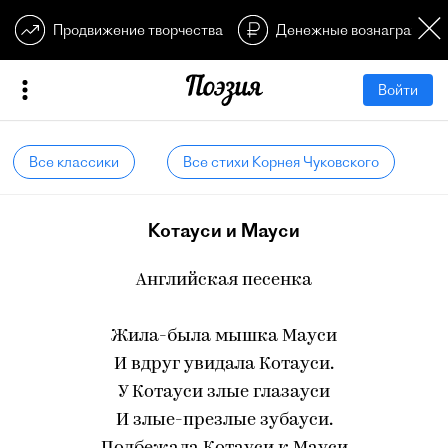
Продвижение творчества
Денежные вознагражден
Войти
Все классики
Все стихи Корнея Чуковского
Котауси и Мауси
Английская песенка
Жила-была мышка Мауси
И вдруг увидала Котауси.
У Котауси злые глазауси
И злые-презлые зубауси.