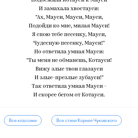
Подбежала Котауси к Мауси
И замахала хвостауси:
"Ах, Мауси, Мауси, Мауси,
Подойди ко мне, милая Мауси!
Я спою тебе песенку, Мауси,
Чудесную песенку, Мауси!"
Но ответила умная Мауси:
"Ты меня не обманешь, Котауси!
Вижу злые твои глазауси
И злые-презлые зубауси!"
Так ответила умная Мауси -
И скорее бегом от Котауси.
Все классики
Все стихи Корнея Чуковского