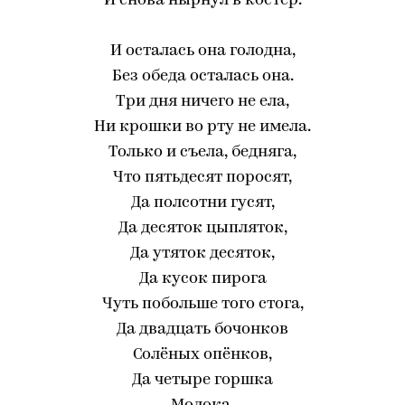
И снова нырнул в костёр.
И осталась она голодна,
Без обеда осталась она.
Три дня ничего не ела,
Ни крошки во рту не имела.
Только и съела, бедняга,
Что пятьдесят поросят,
Да полсотни гусят,
Да десяток цыпляток,
Да утяток десяток,
Да кусок пирога
Чуть побольше того стога,
Да двадцать бочонков
Солёных опёнков,
Да четыре горшка