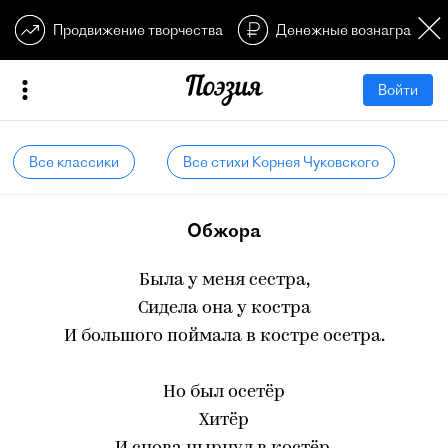
Продвижение творчества
Денежные вознагражден
Войти
Все классики
Все стихи Корнея Чуковского
Обжора
Была у меня сестра,
Сидела она у костра
И большого поймала в костре осетра.
Но был осетёр
Хитёр