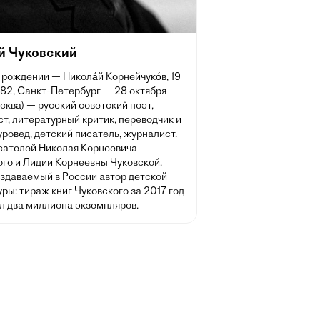
й Чуковский
 рождении — Никола́й Корнейчуко́в, 19
882, Санкт-Петербург — 28 октября
сква) — русский советский поэт,
т, литературный критик, переводчик и
ровед, детский писатель, журналист.
сателей Николая Корнеевича
ого и Лидии Корнеевны Чуковской.
здаваемый в России автор детской
ры: тираж книг Чуковского за 2017 год
л два миллиона экземпляров.