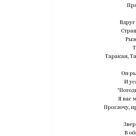
Пр
Вдруг
Стра
Рыж
Т
Таракан, Т
Он ры
И ус
"Погод
Я вас 
Проглочу, п
Звер
В об