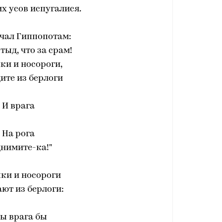
х усов испугалися.
чал Гиппопотам:
стыд, что за срам!
ыки и носороги,
ите из берлоги
И врага
На рога
нимите-ка!"
ки и носороги
ют из берлоги:
ы врага бы