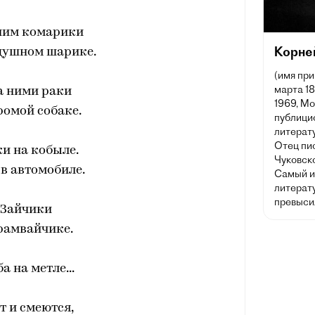
 ним комарики
Корне
душном шарике.
(имя при
марта 1
а ними раки
1969, Мо
ромой собаке.
публицис
литерату
Отец пи
и на кобыле.
Чуковск
в автомобиле.
Самый и
литерату
превыси
Зайчики
рамвайчике.
а на метле...
т и смеются,