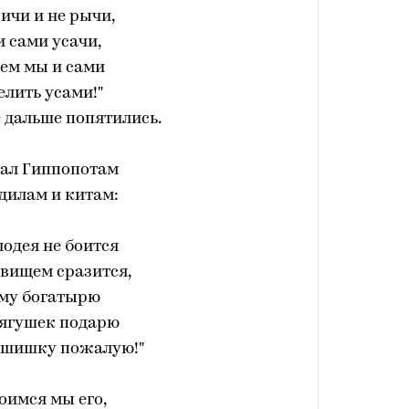
ричи и не рычи,
 сами усачи,
ем мы и сами
лить усами!"
 дальше попятились.
зал Гиппопотам
дилам и китам:
лодея не боится
овищем сразится,
ому богатырю
лягушек подарю
 шишку пожалую!"
боимся мы его,