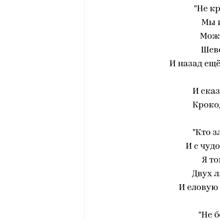
"Не к
Мы и
Мож
Шеве
И назад ещё
И ска
Кроко
"Кто з
И с чуд
Я т
Двух 
И еловую
"Не 