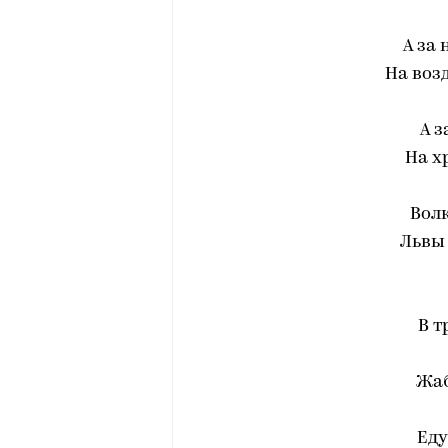
А за
На воз
А з
На х
Волк
Львы 
В т
Жаб
Еду