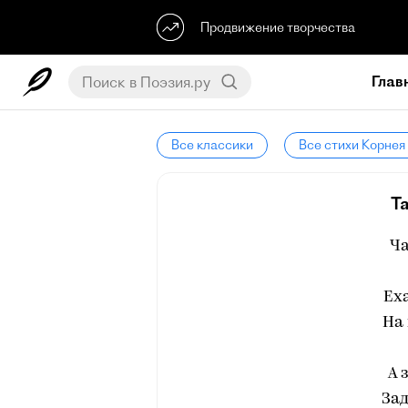
Продвижение творчества
Глав
Все классики
Все стихи Корнея
Т
Ча
Ех
На 
А 
Зад