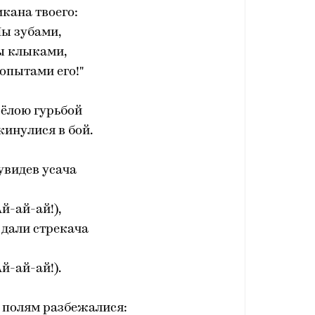
кана твоего:
ы зубами,
 клыками,
опытами его!"
сёлою гурьбой
кинулися в бой.
 увидев усача
Ай-ай-ай!),
 дали стрекача
Ай-ай-ай!).
о полям разбежалися: