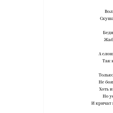
Вол
Скуша
Бед
Жаб
А слон
Так 
Тольк
Не боя
Хоть и
Но у
И кричат 