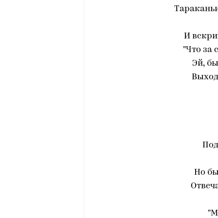
Тараканьи
И вскри
"Что за 
Эй, б
Выход
Под
Но бы
Отвеча
"М