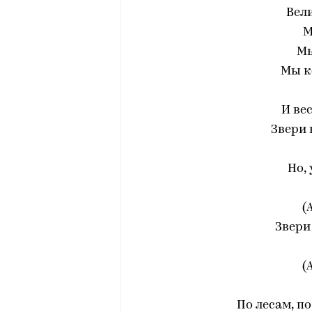
Вели
М
Мы
Мы к
И ве
Звери 
Но,
(
Звери
(
По лесам, п