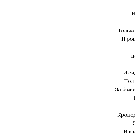
Н
Только
И ро
н
И си
Под
За бол
Кроко
И в 