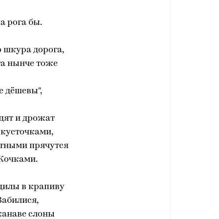
а рога бы.
 шкура дорога,
га нынче тоже
е дёшевы",
дят и дрожат
 кусточками,
отными прячутся
Кочками.
дилы в крапиву
Забилися,
канаве слоны