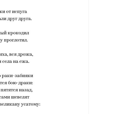
ки от испуга
ли друг друга.
ный крокодил
у проглотил.
иха, вся дрожа,
и села на ежа.
о раки-забияки
тся бою-драки:
 пятятся назад,
сами шевелят
великану усатому: