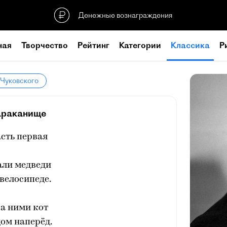
Денежные вознаграждения
ная
Творчество
Рейтинг
Категории
Классика
Р
 Чуковского
араканище
сть первая
али медведи
велосипеде.
за ними кот
ом наперёд.