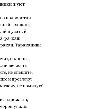
яники жуют.
 из подворотни
шный великан,
ий и усатый
а-ра-кан!
аракан, Тараканище!
чит, и кричит,
ами шевелит:
ите, не спешите,
мигом проглочу!
роглочу, не помилую".
и задрожали,
морок упали.