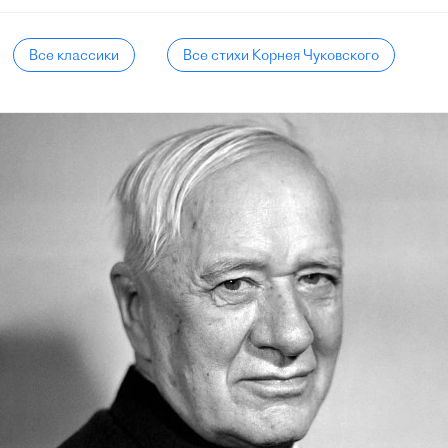
Все классики
Все стихи Корнея Чуковского