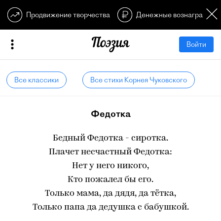
Продвижение творчества
Денежные вознагражден
Войти
Все классики
Все стихи Корнея Чуковского
Федотка
Бедный Федотка - сиротка.
Плачет несчастный Федотка:
Нет у него никого,
Кто пожалел бы его.
Только мама, да дядя, да тётка,
Только папа да дедушка с бабушкой.