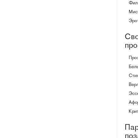
Фил
Мист
Эро
Сво
про
Про
Белы
Стих
Вер
Эссе
Афо
Кри
Пар
поз