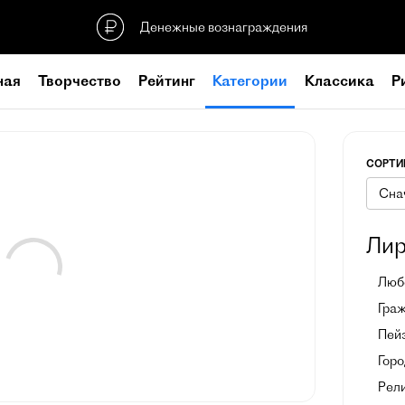
Денежные вознаграждения
ная
Творчество
Рейтинг
Категории
Классика
Р
СОРТИ
Лир
Люб
Гра
Пей
Горо
Рел