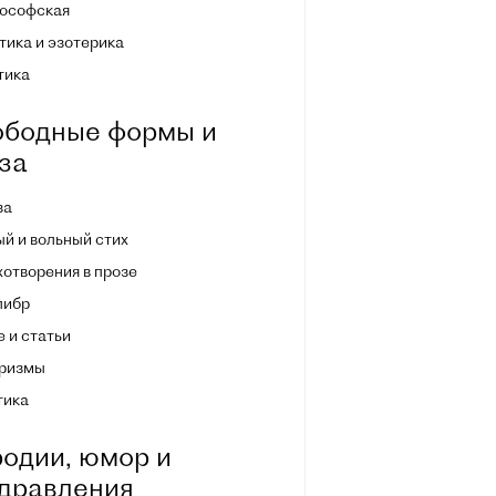
ософская
ика и эзотерика
тика
бодные формы и
за
за
й и вольный стих
отворения в прозе
либр
 и статьи
ризмы
тика
одии, юмор и
дравления