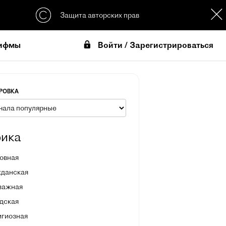
Защита авторских прав
Войти / Зарегистрироваться
ифмы
РОВКА
ика
овная
жданская
зажная
дская
игиозная