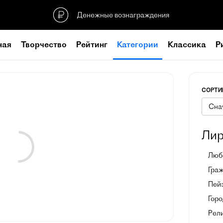
Денежные вознаграждения
ная
Творчество
Рейтинг
Категории
Классика
Р
СОРТИ
Лир
Люб
Гра
Пей
Горо
Рел