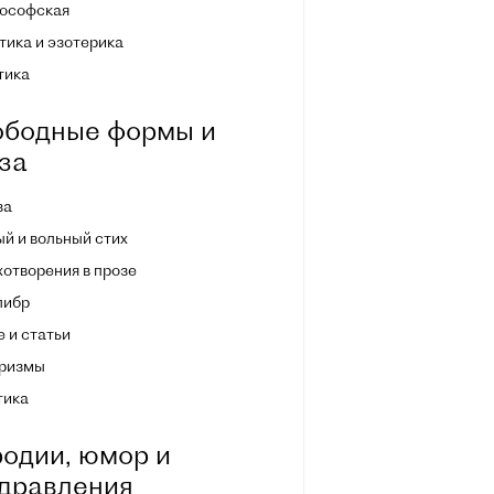
ософская
ика и эзотерика
тика
бодные формы и
за
за
й и вольный стих
отворения в прозе
либр
 и статьи
ризмы
тика
одии, юмор и
дравления