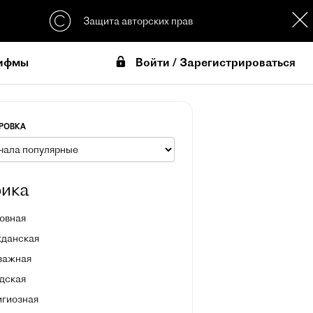
Защита авторских прав
Войти / Зарегистрироваться
ифмы
РОВКА
ика
овная
жданская
зажная
дская
игиозная