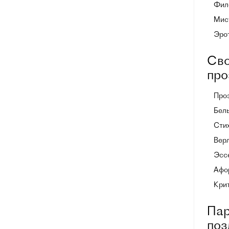
Фил
Мист
Эро
Сво
про
Про
Белы
Стих
Вер
Эссе
Афо
Кри
Пар
поз