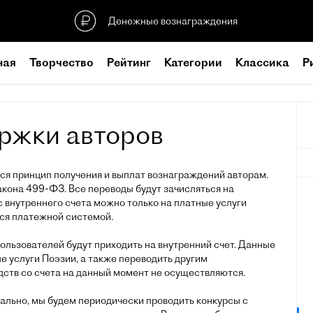
Денежные вознаграждения
ная
Творчество
Рейтинг
Категории
Классика
Р
ржки авторов
тся принцип получения и выплат вознаграждений авторам.
акона 499-ФЗ. Все переводы будут зачисляться на
 с внутреннего счета можно только на платные услуги
тся платежной системой.
ользователей будут приходить на внутренний счет. Данные
е услуги Поэзии, а также переводить другим
ств со счета на данный момент не осуществляются.
ально, мы будем периодически проводить конкурсы с